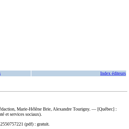
s
Index éditeurs
 rédaction, Marie-Hélène Brie, Alexandre Tourigny. — [Québec] :
é et services sociaux).
82550757221
(pdf) :
gratuit
.