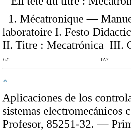
En tête du titre :
Mecatró
1. Mécatronique — Manuel
laboratoire I. Festo Didacti
II. Titre : Mecatrónica III. 
621
TA7
Aplicaciones de los control
sistemas electromecánicos c
Profesor, 85251-32
. — Pri