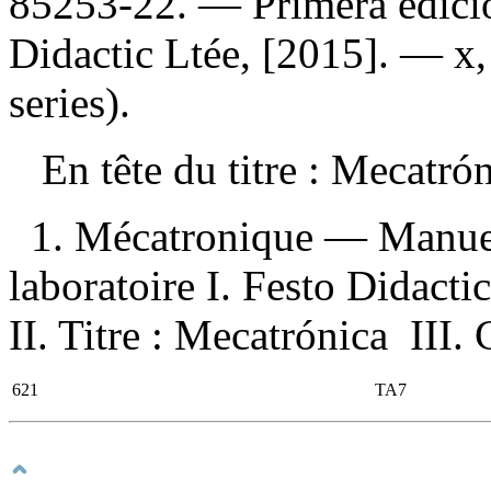
85253-22
. — Primera edici
Didactic Ltée, [2015]. — x
series).
En tête du titre :
Mecatró
1. Mécatronique — Manuel
laboratoire I. Festo Didacti
II. Titre : Mecatrónica III. 
621
TA7