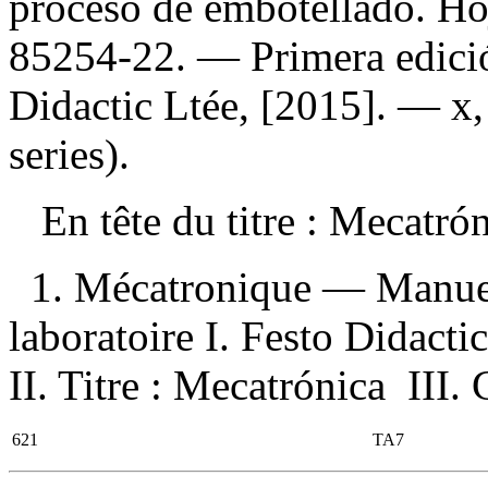
proceso de embotellado. Hoj
85254-22
. — Primera edici
Didactic Ltée, [2015]. — x
series).
En tête du titre :
Mecatró
1. Mécatronique — Manuel
laboratoire I. Festo Didacti
II. Titre : Mecatrónica III. 
621
TA7