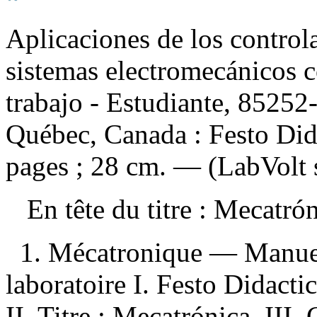
Aplicaciones de los control
sistemas electromecánicos 
trabajo - Estudiante, 85252
Québec, Canada : Festo Did
pages ; 28 cm. — (LabVolt s
En tête du titre :
Mecatró
1. Mécatronique — Manuel
laboratoire I. Festo Didacti
II. Titre : Mecatrónica III. 