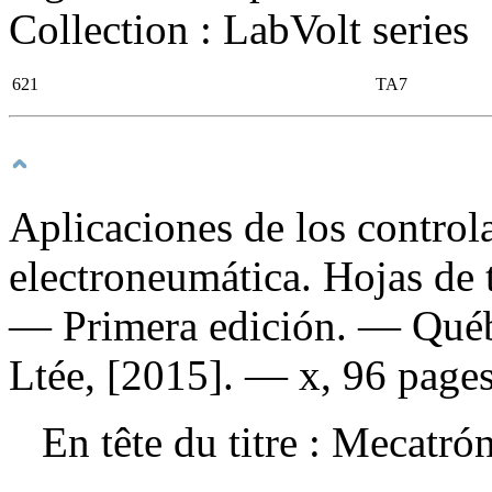
Collection : LabVolt series
621
TA7
Aplicaciones de los control
electroneumática. Hojas de 
— Primera edición. — Québ
Ltée, [2015]. — x, 96 pages
En tête du titre :
Mecatró