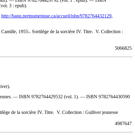
 pdf). —
ISBN
9782764429792
(vol. 1 : epub). —
ISBN
vol. 3 : epub).
,
http://banq.pretnumerique.ca/accueil/isbn/9782764432129
,
amille, 1955-. Sortilège de la sorcière IV. Titre. V. Collection :
5066825
iver).
s jeunes. —
ISBN
9782764429532
(vol. 1). —
ISBN
9782764430590
lège de la sorcière IV. Titre. V. Collection : Gulliver jeunesse
4987647