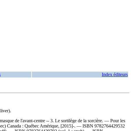
s
Index éditeurs
iver).
 masque de l'avant-centre -- 3. Le sortilège de la sorcière. — Pour les
bec) Canada : Québec Amérique, [2015]-. —
ISBN
9782764429532