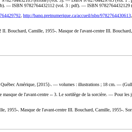
N
9782764432105
(erroné) (vol. 3). —
ISBN
9782764429785
(vol. 1 :
pub). —
ISBN
9782764432112
(vol. 3 : pdf). —
ISBN
9782764432129
(
82764429792
,
http://banq.pretnumerique.ca/accueil/isbn/9782764430613
II. Bouchard, Camille, 1955-. Masque de l'avant-centre III. Bouchard, C
uébec Amérique, [2015]-. — volumes : illustrations ; 18 cm. — (Gull
 Le masque de l'avant-centre -- 3. Le sortilège de la sorcière. — Pour le
le, 1955-. Masque de l'avant-centre III. Bouchard, Camille, 1955-. Sorti