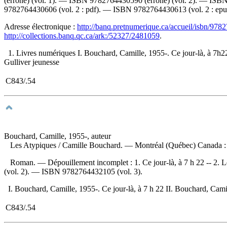
(erroné) (vol. 1). —
ISBN
9782764430590
(erroné) (vol. 2). —
ISB
9782764430606
(vol. 2 : pdf). —
ISBN
9782764430613
(vol. 2 : e
Adresse électronique :
http://banq.pretnumerique.ca/accueil/isbn/97
http://collections.banq.qc.ca/ark:/52327/2481059
.
1. Livres numériques I. Bouchard, Camille, 1955-. Ce jour-là, à 7h22 
Gulliver jeunesse
C843/.54
Bouchard, Camille, 1955-, auteur
Les Atypiques
/ Camille Bouchard. — Montréal (Québec) Canada : Q
Roman. —
Dépouillement incomplet :
1. Ce jour-là, à 7 h 22 -- 2.
(vol. 2). —
ISBN
9782764432105
(vol. 3).
I. Bouchard, Camille, 1955-. Ce jour-là, à 7 h 22 II. Bouchard, Camil
C843/.54