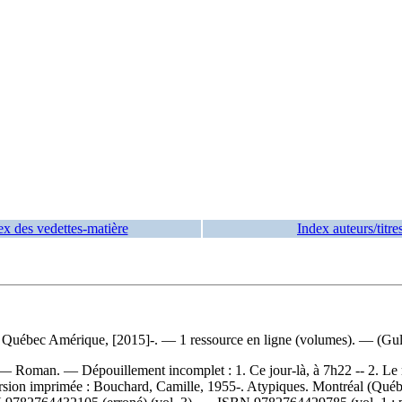
ex des vedettes-matière
Index auteurs/titre
Québec Amérique, [2015]-. — 1 ressource en ligne (volumes). — (Gull
er. — Roman. —
Dépouillement incomplet :
1. Ce jour-là, à 7h22 -- 2. Le
rsion imprimée :
Bouchard, Camille, 1955-. Atypiques. Montréal (Qué