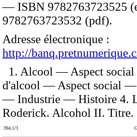
—
ISBN
9782763723525
(
9782763723532 (pdf)
.
Adresse électronique :
http://banq.pretnumerique.
1. Alcool — Aspect socia
d'alcool — Aspect social — 
— Industrie — Histoire 4. L
Roderick. Alcohol II. Titre.
394.1/3
G