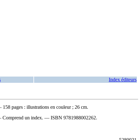
s
Index éditeurs
58 pages : illustrations en couleur ; 26 cm.
e!. — Comprend un index. —
ISBN
9781988002262
.
5280021