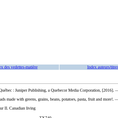
ex des vedettes-matière
Index auteurs/titre
uébec : Juniper Publishing, a Quebecor Media Corporation, [2016]. — 1
salads made with greens, grains, beans, potatoes, pasta, fruit and mor
ur II. Canadian living
TX740