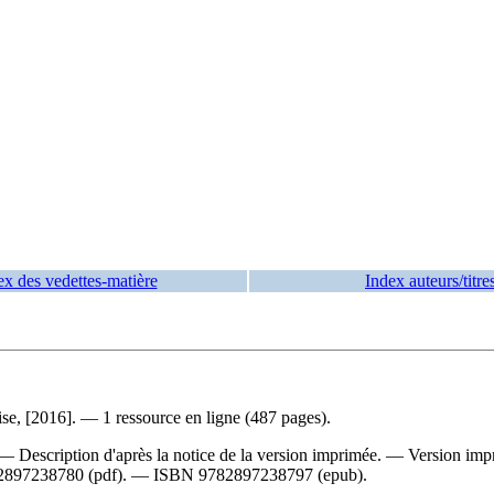
ex des vedettes-matière
Index auteurs/titre
ise, [2016]. — 1 ressource en ligne (487 pages).
— Description d'après la notice de la version imprimée. —
Version imp
2897238780
(pdf). —
ISBN
9782897238797
(epub).