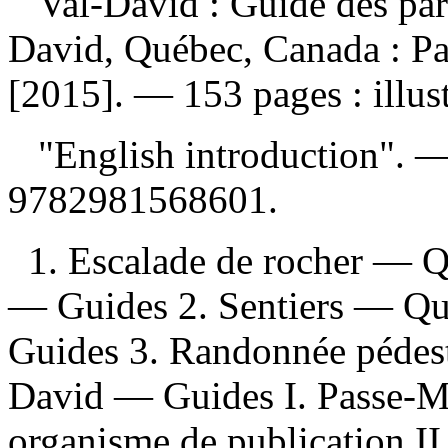
Val-David : Guide des pa
David, Québec, Canada : Pa
[2015]. — 153 pages : illust
"English introduction". 
9782981568601
.
1. Escalade de rocher — 
— Guides 2. Sentiers — Q
Guides 3. Randonnée pédes
David — Guides I. Passe-Mo
organisme de publication II.