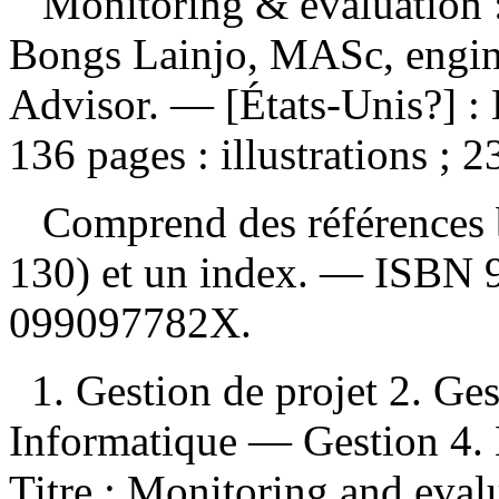
Monitoring & evaluation
Bongs Lainjo, MASc, engin
Advisor. — [États-Unis?] :
136 pages : illustrations ; 2
Comprend des références b
130) et un index. —
ISBN
099097782X
.
1. Gestion de projet 2. Ge
Informatique — Gestion 4. Év
Titre : Monitoring and eval