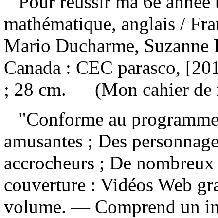
Pour réussir ma 6e année 
mathématique, anglais
/ Fr
Mario Ducharme, Suzanne 
Canada : CEC parasco, [2016
; 28 cm. — (Mon cahier de 
"Conforme au programme d
amusantes ; Des personnage
accrocheurs ; De nombreux 
couverture : Vidéos Web gra
volume. — Comprend un ind