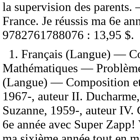
la supervision des parents
France. Je réussis ma 6e a
9782761788076 :
13,95 $
.
1. Français (Langue) — Co
Mathématiques — Problèmes 
(Langue) — Composition et 
1967-, auteur II. Ducharme, 
Suzanne, 1959-, auteur IV. 
6e année avec Super Zapp! V.
ma sixième année tout en m