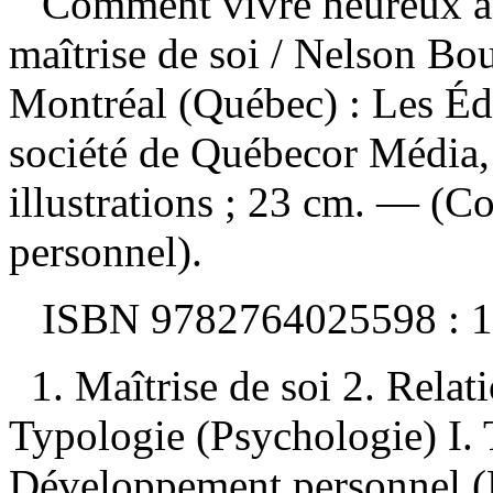
Comment vivre heureux ave
maîtrise de soi
/ Nelson Bo
Montréal (Québec) : Les Éd
société de Québecor Média,
illustrations ; 23 cm. — (
personnel).
ISBN
9782764025598 :
1
1. Maîtrise de soi 2. Rela
Typologie (Psychologie) I. T
Développement personnel (