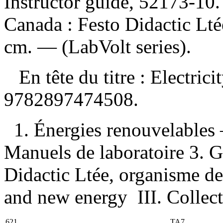
Instructor guide, 52173-10
Canada : Festo Didactic Lté
cm. — (LabVolt series).
En tête du titre :
Electric
9782897474508
.
1. Énergies renouvelables
Manuels de laboratoire 3. Gu
Didactic Ltée, organisme de p
and new energy III. Collect
621
TA7