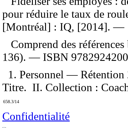
Fidéliser ses employés : de
pour réduire le taux de rou
[Montréal] : IQ, [2014]. —
Comprend des références b
136). —
ISBN
9782924200
1. Personnel — Rétention 
Titre. II. Collection : Coac
658.3/14
Confidentialité