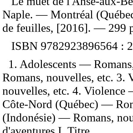
Le muet de l'Anse-aux-B
Naple. — Montréal (Québec
de feuilles, [2016]. — 299 
ISBN
9782923896564 :
2
1. Adolescents — Romans,
Romans, nouvelles, etc. 3
nouvelles, etc. 4. Violence
Côte-Nord (Québec) — Roma
(Indonésie) — Romans, nouv
d'aventures I. Titre.