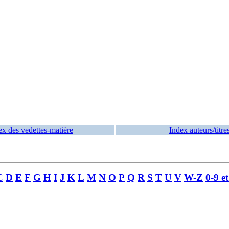
ex des vedettes-matière
Index auteurs/titre
C
D
E
F
G
H
I
J
K
L
M
N
O
P
Q
R
S
T
U
V
W-Z
0-9 e