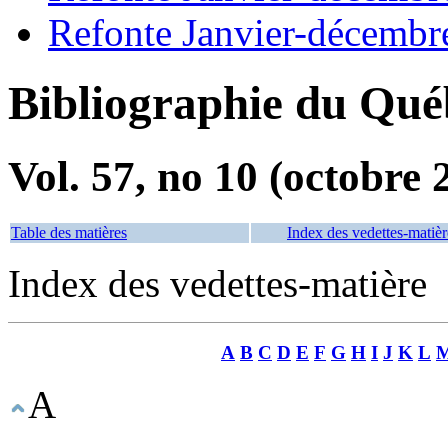
Refonte Janvier-décembr
Bibliographie du Qué
Vol. 57, no 10 (octobre 
Table des matières
Index des vedettes-matièr
Index des vedettes-matière
A
B
C
D
E
F
G
H
I
J
K
L
A