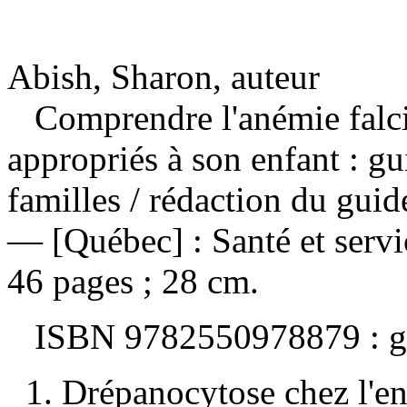
Abish, Sharon, auteur
Comprendre l'anémie falcif
appropriés à son enfant : 
familles
/ rédaction du guid
— [Québec] : Santé et serv
46 pages ; 28 cm.
ISBN
9782550978879 :
g
1. Drépanocytose chez l'e