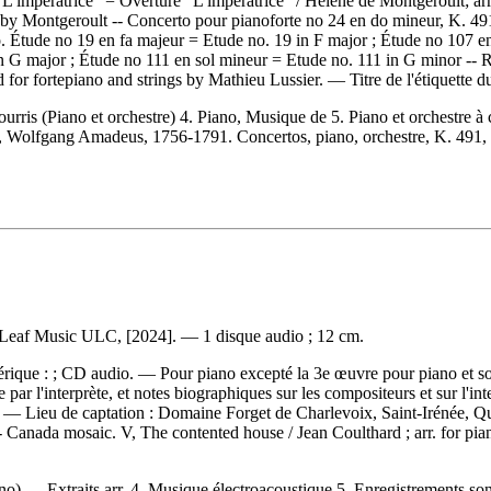
"L'impératrice" = Overture "L'impératrice" / Hélène de Montgeroult; ar
by Montgeroult -- Concerto pour pianoforte no 24 en do mineur, K. 491
 Étude no 19 en fa majeur = Etude no. 19 in F major ; Étude no 107 en
in G major ; Étude no 111 en sol mineur = Etude no. 111 in G minor --
 for fortepiano and strings by Mathieu Lussier. — Titre de l'étiquette 
ourris (Piano et orchestre) 4. Piano, Musique de 5. Piano et orchestre à 
zart, Wolfgang Amadeus, 1756-1791. Concertos, piano, orchestre, K. 491
 Leaf Music ULC, [2024]. — 1 disque audio ; 12 cm.
rique : ; CD audio. — Pour piano excepté la 3e œuvre pour piano et sons
r l'interprète, et notes biographiques sur les compositeurs et sur l'inter
3. — Lieu de captation : Domaine Forget de Charlevoix, Saint-Irénée,
 Canada mosaic. V, The contented house / Jean Coulthard ; arr. for pia
no) — Extraits arr. 4. Musique électroacoustique 5. Enregistrements son