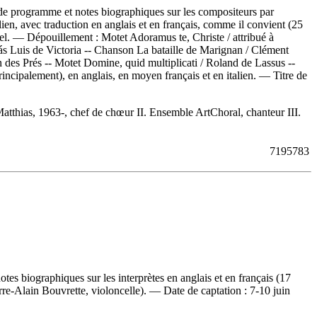
de programme et notes biographiques sur les compositeurs par
talien, avec traduction en anglais et en français, comme il convient (25
abel. —
Dépouillement :
Motet Adoramus te, Christe / attribué à
ás Luis de Victoria -- Chanson La bataille de Marignan / Clément
des Prés -- Motet Domine, quid multiplicati / Roland de Lassus --
ncipalement), en anglais, en moyen français et en italien. — Titre de
tthias, 1963-, chef de chœur II. Ensemble ArtChoral, chanteur III.
7195783
s biographiques sur les interprètes en anglais et en français (17
rre-Alain Bouvrette, violoncelle). — Date de captation : 7-10 juin