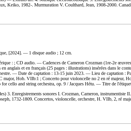
vaux, Keiko, 1982-. Murmuration V. Coulthard, Jean, 1908-2000. Canada
que, [2024]. — 1 disque audio ; 12 cm.
umérique : ; CD audio. — Cadences de Cameron Crozman (1re-2e œuvres)
s en anglais et en français (25 pages : illustrations) insérées dans le
'orchestre. — Date de captation : 13-15 juin 2023. — Lieu de captation
 C major, Hob. VIIb:1 ; Concerto pour violoncelle no 2 en ré majeur, H
or cello and string orchestra, op. 9 / Jacques Hétu. — Titre de l'étiqu
des) 3. Enregistrements sonores I. Crozman, Cameron, instrumentiste II.
oseph, 1732-1809. Concertos, violoncelle, orchestre, H. VIIb, 2, ré ma