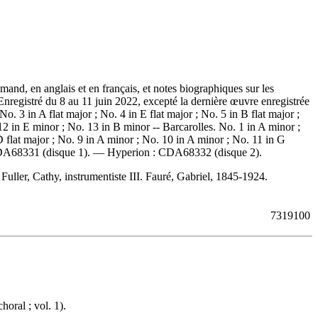
nd, en anglais et en français, et notes biographiques sur les
Enregistré du 8 au 11 juin 2022, excepté la dernière œuvre enregistrée
o. 3 in A flat major ; No. 4 in E flat major ; No. 5 in B flat major ;
12 in E minor ; No. 13 in B minor -- Barcarolles. No. 1 in A minor ;
 D flat major ; No. 9 in A minor ; No. 10 in A minor ; No. 11 in G
A68331 (disque 1). —
Hyperion :
CDA68332 (disque 2).
Fuller, Cathy, instrumentiste III. Fauré, Gabriel, 1845-1924.
7319100
oral ; vol. 1).