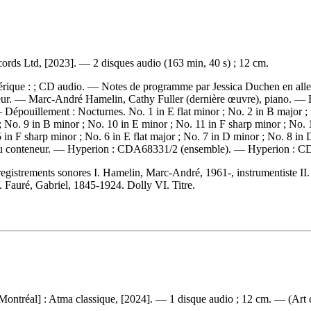
rds Ltd, [2023]. — 2 disques audio (163 min, 40 s) ; 12 cm.
érique : ; CD audio. — Notes de programme par Jessica Duchen en allema
nteneur. — Marc-André Hamelin, Cathy Fuller (dernière œuvre), piano. — 
 —
Dépouillement :
Nocturnes. No. 1 in E flat minor ; No. 2 in B major ; N
 ; No. 9 in B minor ; No. 10 in E minor ; No. 11 in F sharp minor ; No. 
5 in F sharp minor ; No. 6 in E flat major ; No. 7 in D minor ; No. 8 in
 du conteneur. —
Hyperion :
CDA68331/2 (ensemble). —
Hyperion :
CD
egistrements sonores I. Hamelin, Marc-André, 1961-, instrumentiste II. 
. Fauré, Gabriel, 1845-1924. Dolly VI. Titre.
ontréal] : Atma classique, [2024]. — 1 disque audio ; 12 cm. — (Art ch