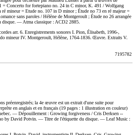
rangée pour orchestre par Mathieu Lussier à partir d'œuvres de
 = Concerto for fortepiano no. 24 in C minor, K. 491 / Wolfgang
 ré mineur = Etude no. 107 in D minor ; Étude no 73 en ré majeur =
 Romance sans paroles / Hélène de Montgeroult ; Étude no 26 arrangée
du disque. —
Atma classique :
ACD2 2885.
cordes arr. 6. Enregistrements sonores I. Pion, Élisabeth, 1996-,
, do mineur IV. Montgeroult, Hélène, 1764-1836. Œuvre. Extraits V.
7195782
 préenregistrés; la 4e œuvre est un extrait d'une suite pour
prète en anglais et en français (19 pages : 1 illustration en couleur)
 Quebec. —
Dépouillement :
Growing forgiveness / Cris Derksen --
no by David Potvin. — Titre de l'étiquette du disque. —
Leaf Music :
ores I. Potvin, David, instrumentiste II. Derksen, Cris. Growing