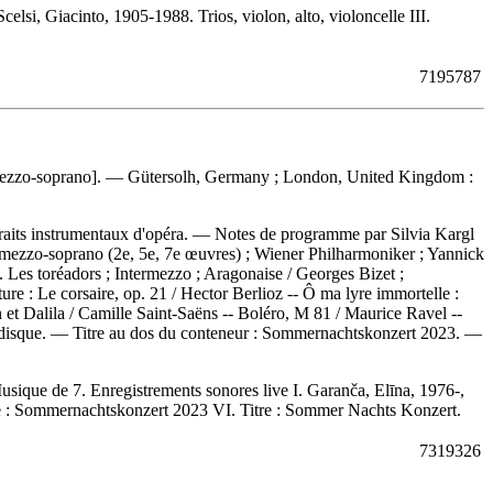
celsi, Giacinto, 1905-1988. Trios, violon, alto, violoncelle III.
7195787
 [mezzo-soprano]. — Gütersolh, Germany ; London, United Kingdom :
traits instrumentaux d'opéra. — Notes de programme par Silvia Kargl
a, mezzo-soprano (2e, 5e, 7e œuvres) ; Wiener Philharmoniker ; Yannick
 Les toréadors ; Intermezzo ; Aragonaise / Georges Bizet ;
re : Le corsaire, op. 21 / Hector Berlioz -- Ô ma lyre immortelle :
et Dalila / Camille Saint-Saëns -- Boléro, M 81 / Maurice Ravel --
u disque. —
Titre au dos du conteneur :
Sommernachtskonzert 2023. —
usique de 7. Enregistrements sonores live I. Garanča, Elīna, 1976-,
itre : Sommernachtskonzert 2023 VI. Titre : Sommer Nachts Konzert.
7319326