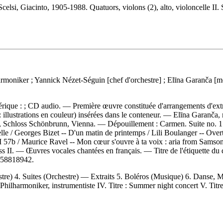
elsi, Giacinto, 1905-1988. Quatuors, violons (2), alto, violoncelle II. S
armoniker ; Yannick Nézet-Séguin [chef d'orchestre] ; Elīna Garanča
mérique : ; CD audio. — Première œuvre constituée d'arrangements d'ex
 : illustrations en couleur) insérées dans le conteneur. — Elīna Garanč
23, Schloss Schönbrunn, Vienna. —
Dépouillement :
Carmen. Suite no. 1.
e / Georges Bizet -- D'un matin de printemps / Lili Boulanger -- Overtu
 57b / Maurice Ravel -- Mon cœur s'ouvre à ta voix : aria from Samson 
s II. — Œuvres vocales chantées en français. — Titre de l'étiquette d
58818942.
tre) 4. Suites (Orchestre) — Extraits 5. Boléros (Musique) 6. Danse, M
 Philharmoniker, instrumentiste IV. Titre : Summer night concert V. T