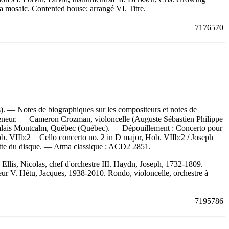
 mosaic. Contented house; arrangé VI. Titre.
7176570
. — Notes de biographiques sur les compositeurs et notes de
 conteneur. — Cameron Crozman, violoncelle (Auguste Sébastien Philippe
 : Palais Montcalm, Québec (Québec). —
Dépouillement :
Concerto pour
ob. VIIb:2 = Cello concerto no. 2 in D major, Hob. VIIb:2 / Joseph
ette du disque. —
Atma classique :
ACD2 2851.
 Ellis, Nicolas, chef d'orchestre III. Haydn, Joseph, 1732-1809.
jeur V. Hétu, Jacques, 1938-2010. Rondo, violoncelle, orchestre à
7195786