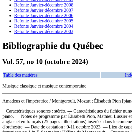
Refonte Janvier-décembre 2008
Refonte Janvier-décembre 2007
Refonte Janvier-décembre 2006
Refonte Janvier-décembre 2005
Refonte Janvier-décembre 2004
Refonte Janvier-décembre 2003
Bibliographie du Québec
Vol. 57, no 10 (octobre 2024)
Table des matières
Ind
Musique classique et musique contemporaine
Amadeus et l'impératrice
/ Montgeroult, Mozart ; Élisabeth Pion [pia
Caractéristiques sonores : stéréo. — Caractéristiques du fichier num
piano. — Notes de programme par Élisabeth Pion, Mathieu Lussier et 
anglais et en français (25 pages : illustrations) insérées dans le con
d'orchestre. — Date de captation : 9-11 octobre 2023. — Lieu de cap