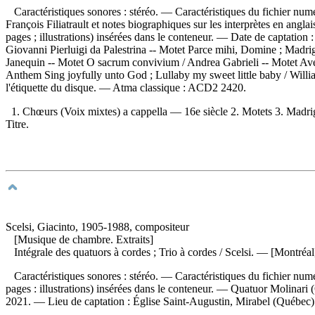
Caractéristiques sonores : stéréo. — Caractéristiques du fichier nu
François Filiatrault et notes biographiques sur les interprètes en anglai
pages ; illustrations) insérées dans le conteneur. — Date de captation
Giovanni Pierluigi da Palestrina -- Motet Parce mihi, Domine ; Madri
Janequin -- Motet O sacrum convivium / Andrea Gabrieli -- Motet Ave 
Anthem Sing joyfully unto God ; Lullaby my sweet little baby / Willia
l'étiquette du disque. —
Atma classique :
ACD2 2420.
1. Chœurs (Voix mixtes) a cappella — 16e siècle 2. Motets 3. Madri
Titre.
Scelsi, Giacinto, 1905-1988, compositeur
[Musique de chambre. Extraits]
Intégrale des quatuors à cordes ; Trio à cordes
/ Scelsi. — [Montréal
Caractéristiques sonores : stéréo. — Caractéristiques du fichier num
pages : illustrations) insérées dans le conteneur. — Quatuor Molinari 
2021. — Lieu de captation : Église Saint-Augustin, Mirabel (Québec).