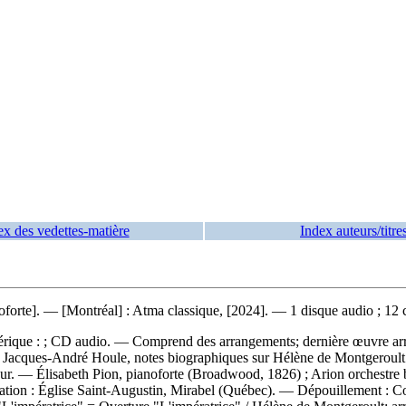
ex des vedettes-matière
Index auteurs/titre
noforte]. — [Montréal] : Atma classique, [2024]. — 1 disque audio ; 12 
érique : ; CD audio. — Comprend des arrangements; dernière œuvre arran
Jacques-André Houle, notes biographiques sur Hélène de Montgeroult pa
teneur. — Élisabeth Pion, pianoforte (Broadwood, 1826) ; Arion orchestre
tation : Église Saint-Augustin, Mirabel (Québec). —
Dépouillement :
Co