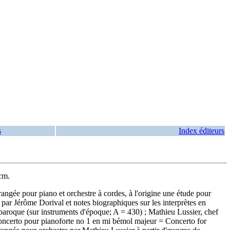
s
Index éditeurs
cm.
gée pour piano et orchestre à cordes, à l'origine une étude pour
r Jérôme Dorival et notes biographiques sur les interprètes en
 baroque (sur instruments d'époque; A = 430) ; Mathieu Lussier, chef
ncerto pour pianoforte no 1 en mi bémol majeur = Concerto for