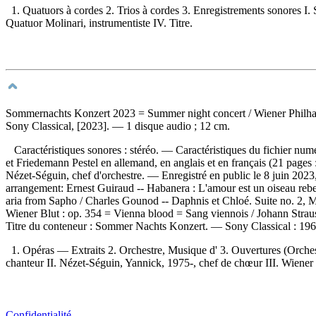
1. Quatuors à cordes 2. Trios à cordes 3. Enregistrements sonores I. Sc
Quatuor Molinari, instrumentiste IV. Titre.
Sommernachts Konzert 2023
= Summer night concert / Wiener Philh
Sony Classical, [2023]. — 1 disque audio ; 12 cm.
Caractéristiques sonores : stéréo. — Caractéristiques du fichier nu
et Friedemann Pestel en allemand, en anglais et en français (21 pages
Nézet-Séguin, chef d'orchestre. — Enregistré en public le 8 juin 20
arrangement: Ernest Guiraud -- Habanera : L'amour est un oiseau rebell
aria from Sapho / Charles Gounod -- Daphnis et Chloé. Suite no. 2, M
Wiener Blut : op. 354 = Vienna blood = Sang viennois / Johann Straus
Titre du conteneur :
Sommer Nachts Konzert. —
Sony Classical :
196
1. Opéras — Extraits 2. Orchestre, Musique d' 3. Ouvertures (Orches
chanteur II. Nézet-Séguin, Yannick, 1975-, chef de chœur III. Wiener
Confidentialité