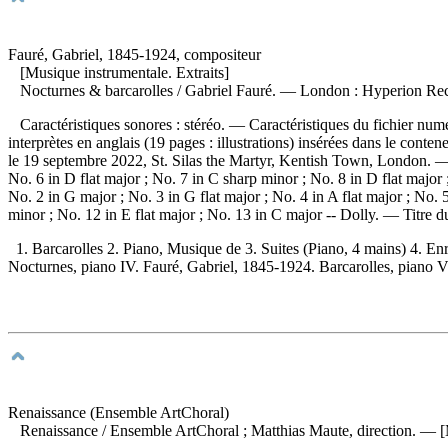
Fauré, Gabriel, 1845-1924, compositeur
[Musique instrumentale. Extraits]
Nocturnes & barcarolles
/ Gabriel Fauré. — London : Hyperion Reco
Caractéristiques sonores : stéréo. — Caractéristiques du fichier num
interprètes en anglais (19 pages : illustrations) insérées dans le co
le 19 septembre 2022, St. Silas the Martyr, Kentish Town, London.
No. 6 in D flat major ; No. 7 in C sharp minor ; No. 8 in D flat major
No. 2 in G major ; No. 3 in G flat major ; No. 4 in A flat major ; No. 
minor ; No. 12 in E flat major ; No. 13 in C major -- Dolly. — Titre
1. Barcarolles 2. Piano, Musique de 3. Suites (Piano, 4 mains) 4. Enr
Nocturnes, piano IV. Fauré, Gabriel, 1845-1924. Barcarolles, piano V
Renaissance (Ensemble ArtChoral)
Renaissance
/ Ensemble ArtChoral ; Matthias Maute, direction. — [M