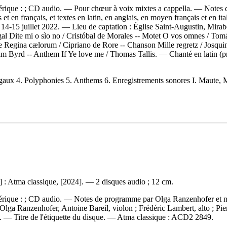
mérique : ; CD audio. — Pour chœur à voix mixtes a cappella. — Notes 
s et en français, et textes en latin, en anglais, en moyen français et en i
 : 14-15 juillet 2022. — Lieu de captation : Église Saint-Augustin, Mir
gal Dite mi o sìo no / Cristóbal de Morales -- Motet O vos omnes / Tom
Regina cælorum / Cipriano de Rore -- Chanson Mille regretz / Josquin 
m Byrd -- Anthem If Ye love me / Thomas Tallis. — Chanté en latin (pri
gaux 4. Polyphonies 5. Anthems 6. Enregistrements sonores I. Maute, Ma
] : Atma classique, [2024]. — 2 disques audio ; 12 cm.
érique : ; CD audio. — Notes de programme par Olga Ranzenhofer et note
(Olga Ranzenhofer, Antoine Bareil, violon ; Frédéric Lambert, alto ; Pie
 — Titre de l'étiquette du disque. —
Atma classique :
ACD2 2849.