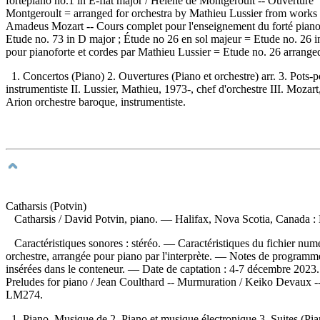
fortepiano no.1 in E-flat major / Hélène de Montgeroult -- Ouverture 
Montgeroult = arranged for orchestra by Mathieu Lussier from works 
Amadeus Mozart -- Cours complet pour l'enseignement du forté piano.
Etude no. 73 in D major ; Étude no 26 en sol majeur = Etude no. 26 
pour pianoforte et cordes par Mathieu Lussier = Etude no. 26 arranged
1. Concertos (Piano) 2. Ouvertures (Piano et orchestre) arr. 3. Pots-p
instrumentiste II. Lussier, Mathieu, 1973-, chef d'orchestre III. Mo
Arion orchestre baroque, instrumentiste.
Catharsis (Potvin)
Catharsis
/ David Potvin, piano. — Halifax, Nova Scotia, Canada :
Caractéristiques sonores : stéréo. — Caractéristiques du fichier numé
orchestre, arrangée pour piano par l'interprète. — Notes de programme pa
insérées dans le conteneur. — Date de captation : 4-7 décembre 202
Preludes for piano / Jean Coulthard -- Murmuration / Keiko Devaux --
LM274.
1. Piano, Musique de 2. Piano et musique électronique 3. Suites (Pia