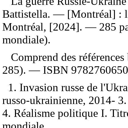
La guerre Russie-Ukraine 
Battistella. — [Montréal] : l
Montréal, [2024]. — 285 pa
mondiale).
Comprend des références b
285). —
ISBN
978276065
1. Invasion russe de l'Uk
russo-ukrainienne, 2014- 3.
4. Réalisme politique I. Titr
mondiale.