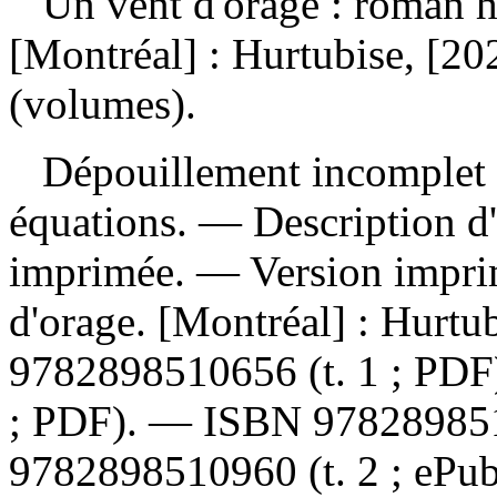
Un vent d'orage : roman 
[Montréal] : Hurtubise, [20
(volumes).
Dépouillement incomplet
équations. — Description d'a
imprimée. —
Version impr
d'orage. [Montréal] : Hurtu
9782898510656
(t. 1 ; PD
; PDF). —
ISBN
97828985
9782898510960
(t. 2 ; eP