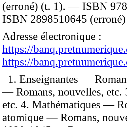
(erroné) (t. 1). —
ISBN
97
ISBN
2898510645
(erroné) 
Adresse électronique :
https://banq.pretnumerique
https://banq.pretnumerique
1. Enseignantes — Romans, 
— Romans, nouvelles, etc. 
etc. 4. Mathématiques — Ro
atomique — Romans, nouvell