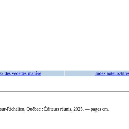
ex des vedettes-matière
Index auteurs/titre
sur-Richelieu, Québec : Éditeurs réunis, 2025. — pages cm.