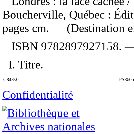
Londres : la face cachée
/
Boucherville, Québec : Édi
pages cm. — (Destination e
ISBN
9782897927158
. 
I. Titre.
C843/.6
PS8605
Confidentialité