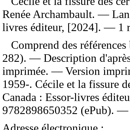
Cécile et la fissure des c
Renée Archambault. — Lano
livres éditeur, [2024]. — 1 
Comprend des références b
282). — Description d'après 
imprimée. —
Version impri
1959-. Cécile et la fissure 
Canada : Essor-livres édite
9782898650352
(ePub). 
Adresse électronique :