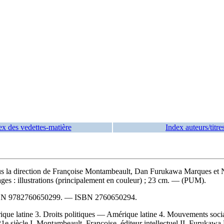
ex des vedettes-matière
Index auteurs/titre
us la direction de Françoise Montambeault, Dan Furukawa Marques et No
ages : illustrations (principalement en couleur) ; 23 cm. — (PUM).
BN
9782760650299
. —
ISBN
2760650294
.
rique latine 3. Droits politiques — Amérique latine 4. Mouvements so
siècle I. Montambeault, Françoise, éditeur intellectuel II. Furukawa Ma