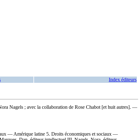
s
Index éditeurs
ra Nagels ; avec la collaboration de Rose Chabot [et huit autres]. —
ciaux — Amérique latine 5. Droits économiques et sociaux —
rques, Dan, éditeur intellectuel III. Nagels, Nora, éditeur