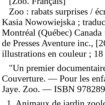
[Zoo. Français]
Zoo : rabats surprises
/ éc
Kasia Nowowiejska ; traduc
Montréal (Québec) Canada : 
de Presses Aventure inc., [
illustrations en couleur ; 18
"Un premier documentaire p
Couverture. — Pour les en
Jaye. Zoo. —
ISBN
978289
1. Animaux de jardin zoo