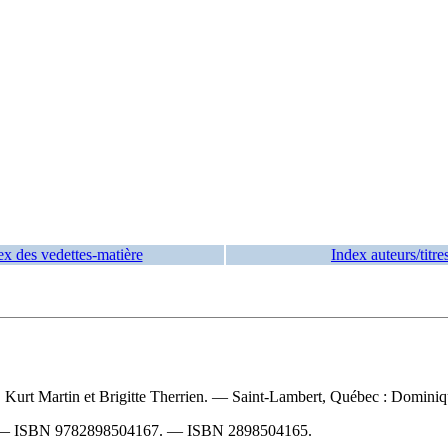
ex des vedettes-matière
Index auteurs/titre
tion, Kurt Martin et Brigitte Therrien. — Saint-Lambert, Québec : Domi
. —
ISBN
9782898504167
. —
ISBN
2898504165
.