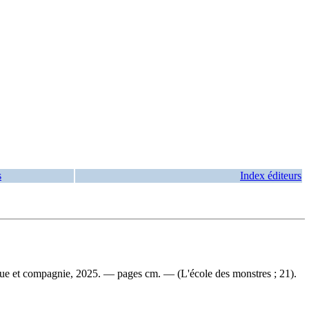
s
Index éditeurs
nique et compagnie, 2025. — pages cm. — (L'école des monstres ; 21).