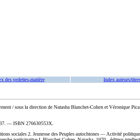
ex des vedettes-matière
Index auteurs/titre
agement
/ sous la direction de Natasha Blanchet-Cohen et Véronique Pic
37
. —
ISBN
276630553X
.
ons sociales 2. Jeunesse des Peuples autochtones — Activité politiqu
 participative I. Blanchet-Cohen, Natasha, 1970-, éditeur intellectuel 