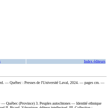
s
Index éditeurs
ard. — Québec : Presses de l'Université Laval, 2024. — pages cm. —
e — Québec (Province) 3. Peuples autochtones — Identité ethnique
II. Picard, Véronique, éditeur intellectuel III. Collection :