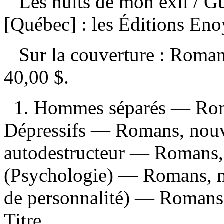
Les nuits de mon exil
/ G
[Québec] : les Éditions En
Sur la couverture : Rom
40,00 $
.
1. Hommes séparés — Roma
Dépressifs — Romans, nouv
autodestructeur — Romans, n
(Psychologie) — Romans, nou
de personnalité) — Romans, 
Titre.