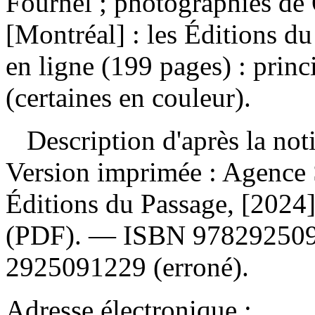
Fournel ; photographies de 
[Montréal] : les Éditions d
en ligne (199 pages) : princ
(certaines en couleur).
Description d'après la not
Version imprimée :
Agence S
Éditions du Passage, [202
(PDF). —
ISBN
97829250
2925091229
(erroné).
Adresse électronique :