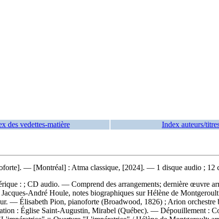
ex des vedettes-matière
Index auteurs/titre
noforte]. — [Montréal] : Atma classique, [2024]. — 1 disque audio ; 12 
érique : ; CD audio. — Comprend des arrangements; dernière œuvre arran
Jacques-André Houle, notes biographiques sur Hélène de Montgeroult pa
teneur. — Élisabeth Pion, pianoforte (Broadwood, 1826) ; Arion orchestre
tation : Église Saint-Augustin, Mirabel (Québec). —
Dépouillement :
Co