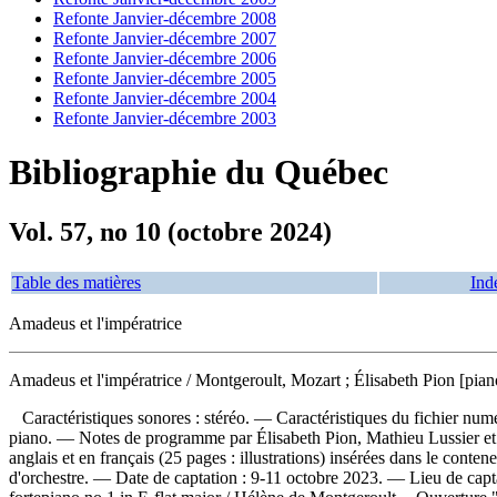
Refonte Janvier-décembre 2008
Refonte Janvier-décembre 2007
Refonte Janvier-décembre 2006
Refonte Janvier-décembre 2005
Refonte Janvier-décembre 2004
Refonte Janvier-décembre 2003
Bibliographie du Québec
Vol. 57, no 10 (octobre 2024)
Table des matières
Ind
Amadeus et l'impératrice
Amadeus et l'impératrice
/ Montgeroult, Mozart ; Élisabeth Pion [pia
Caractéristiques sonores : stéréo. — Caractéristiques du fichier num
piano. — Notes de programme par Élisabeth Pion, Mathieu Lussier et 
anglais et en français (25 pages : illustrations) insérées dans le con
d'orchestre. — Date de captation : 9-11 octobre 2023. — Lieu de cap