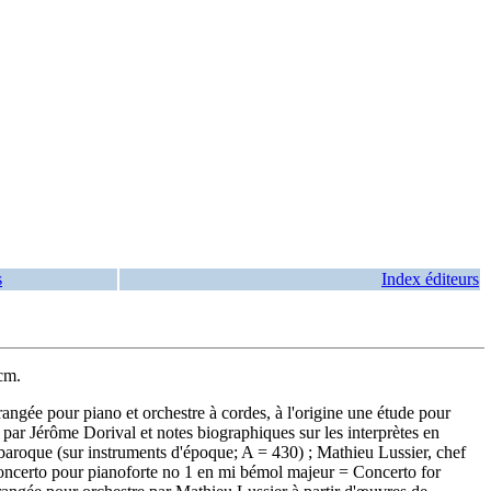
s
Index éditeurs
cm.
gée pour piano et orchestre à cordes, à l'origine une étude pour
r Jérôme Dorival et notes biographiques sur les interprètes en
 baroque (sur instruments d'époque; A = 430) ; Mathieu Lussier, chef
ncerto pour pianoforte no 1 en mi bémol majeur = Concerto for