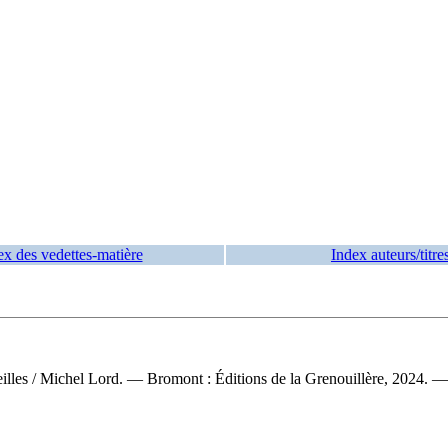
ex des vedettes-matière
Index auteurs/titre
eilles
/ Michel Lord. — Bromont : Éditions de la Grenouillère, 2024. 