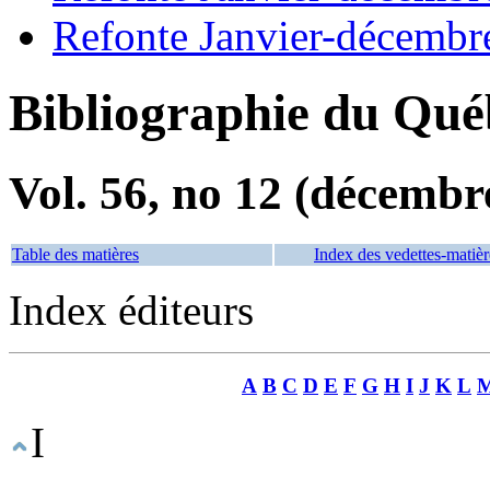
Refonte Janvier-décembr
Bibliographie du Qué
Vol. 56, no 12 (décembr
Table des matières
Index des vedettes-matièr
Index éditeurs
A
B
C
D
E
F
G
H
I
J
K
L
I