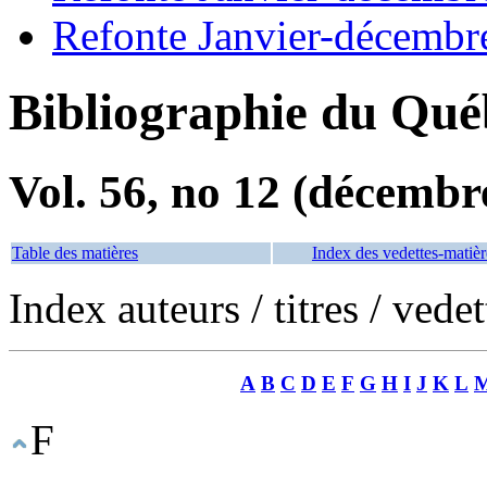
Refonte Janvier-décembr
Bibliographie du Qué
Vol. 56, no 12 (décembr
Table des matières
Index des vedettes-matièr
Index auteurs / titres / vede
A
B
C
D
E
F
G
H
I
J
K
L
F