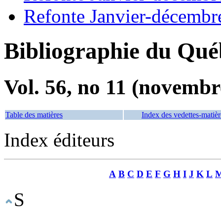
Refonte Janvier-décembr
Bibliographie du Qué
Vol. 56, no 11 (novembr
Table des matières
Index des vedettes-matièr
Index éditeurs
A
B
C
D
E
F
G
H
I
J
K
L
S