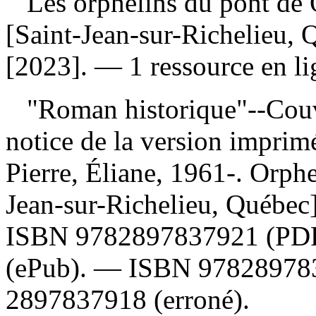
Les orphelins du pont d
[Saint-Jean-sur-Richelieu, Q
[2023]. — 1 ressource en li
"Roman historique"--Couve
notice de la version impri
Pierre, Éliane, 1961-. Orph
Jean-sur-Richelieu, Québec]
ISBN
9782897837921
(PD
(ePub). —
ISBN
97828978
2897837918
(erroné).