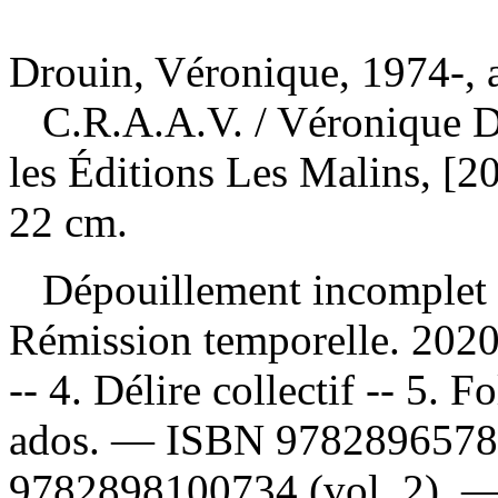
Drouin, Véronique, 1974-, 
C.R.A.A.V.
/ Véronique 
les Éditions Les Malins, [20
22 cm.
Dépouillement incomplet
Rémission temporelle. 2020
-- 4. Délire collectif -- 5. 
ados. —
ISBN
9782896578
9782898100734
(vol. 2). 