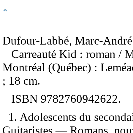
Dufour-Labbé, Marc-André,
Carreauté Kid : roman
/ 
Montréal (Québec) : Leméa
; 18 cm.
ISBN
9782760942622
.
1. Adolescents du seconda
Guitaristes — Romans, nouve