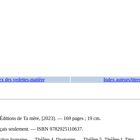
ex des vedettes-matière
Index auteurs/titre
 Éditions de Ta mère, [2023]. — 169 pages ; 19 cm.
nçais seulement. —
ISBN
9782925110637
.
ction humaine — Théâtre 4. Dystopies — Théâtre 5. Théâtre I. Titre.