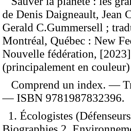
Sauver la planète : les gr
de Denis Daigneault, Jean C
Gerald C.Gummersell ; trad
Montréal, Québec : New Fe
Nouvelle fédération, [2023].
(principalement en couleur)
Comprend un index. —
T
—
ISBN
9781987832396
.
1. Écologistes (Défenseur
Biographies 2. Environneme