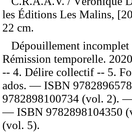
C.R.A.A.V.
/ Véronique 
les Éditions Les Malins, [20
22 cm.
Dépouillement incomplet
Rémission temporelle. 2020
-- 4. Délire collectif -- 5. 
ados. —
ISBN
9782896578
9782898100734
(vol. 2). 
—
ISBN
9782898104350
(
(vol. 5).