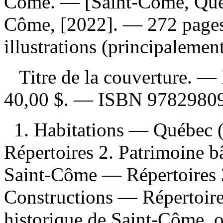
Côme. — [Saint-Côme, Québ
Côme, [2022]. — 272 pages, 
illustrations (principalemen
Titre de la couverture. —
40,00 $
. —
ISBN
97829809
1. Habitations — Québec
Répertoires 2. Patrimoine 
Saint-Côme — Répertoires
Constructions — Répertoires
historique de Saint-Côme, o