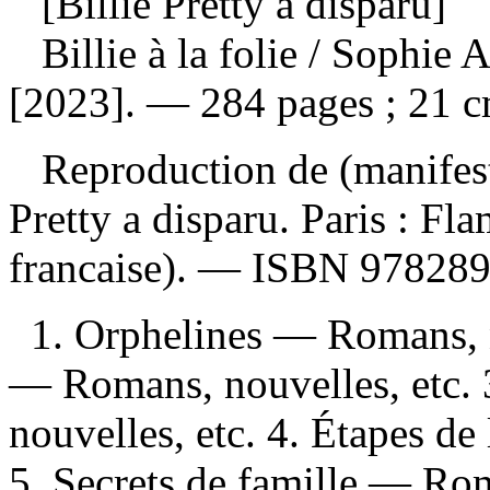
[Billie Pretty a disparu]
Billie à la folie
/ Sophie A
[2023]. — 284 pages ; 21 c
Reproduction de (manifest
Pretty a disparu. Paris : Fl
francaise). —
ISBN
97828
1. Orphelines — Romans, n
— Romans, nouvelles, etc.
nouvelles, etc. 4. Étapes de
5. Secrets de famille — Rom