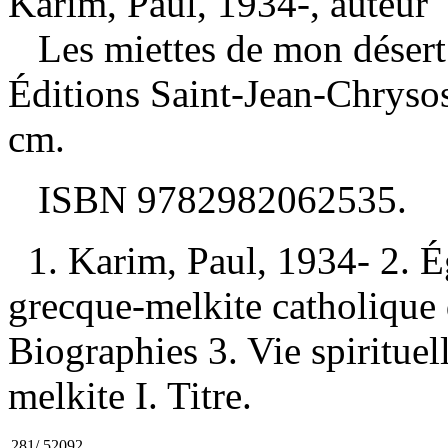
Karim, Paul, 1934-, auteur
Les miettes de mon déser
Éditions Saint-Jean-Chryso
cm.
ISBN
9782982062535
.
1. Karim, Paul, 1934- 2. É
grecque-melkite catholiqu
Biographies 3. Vie spiritue
melkite I. Titre.
281/.52092