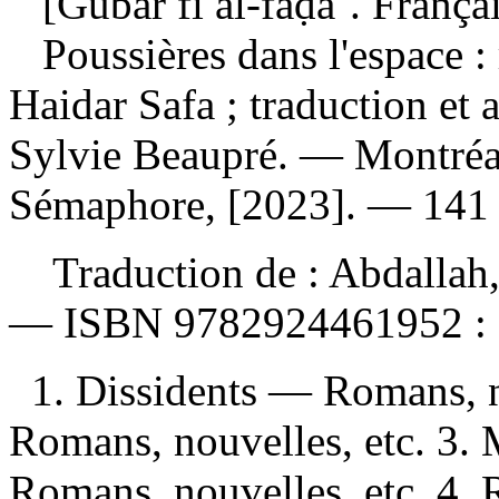
[Ġubār fī al-faḍāʾ. Françai
Poussières dans l'espace 
Haidar Safa ; traduction et
Sylvie Beaupré. — Montréal
Sémaphore, [2023]. — 141 
Traduction de :
Abdallah,
—
ISBN
9782924461952 :
1. Dissidents — Romans, n
Romans, nouvelles, etc. 3.
Romans, nouvelles, etc. 4.