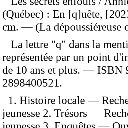
Les secrets enfouis
/ Anni
(Québec) : En [q]uête, [2023
cm. — (La dépoussiéreuse d
La lettre "q" dans la menti
représentée par un point d'i
de 10 ans et plus. —
ISBN
2898400521
.
1. Histoire locale — Rech
jeunesse 2. Trésors — Rec
jeunesse 3. Enquêtes — Ouv