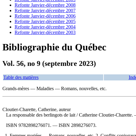
Refonte Janvier-décembre 2008
Refonte Janvier-décembre 2007
Refonte Janvier-décembre 2006
Refonte Janvier-décembre 2005
Refonte Janvier-décembre 2004
Refonte Janvier-décembre 2003
Bibliographie du Québec
Vol. 56, no 9 (septembre 2023)
Table des matières
Ind
Grands-mères — Maladies — Romans, nouvelles, etc.
Cloutier-Charette, Catherine, auteur
La responsable des berlingots de lait
/ Catherine Cloutier-Charette
ISBN
9782898276071
. —
ISBN
2898276073
.
1. Femmes mariées — Romans, nouvelles, etc. 2. Conflits conjugau