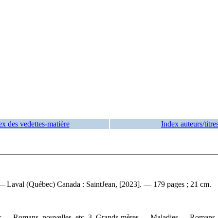
ex des vedettes-matière
Index auteurs/titre
. — Laval (Québec) Canada : SaintJean, [2023]. — 179 pages ; 21 cm.
x — Romans, nouvelles, etc. 3. Grands-mères — Maladies — Romans, no