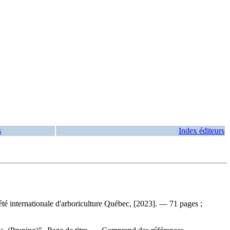
s
Index éditeurs
té internationale d'arboriculture Québec, [2023]. — 71 pages ;