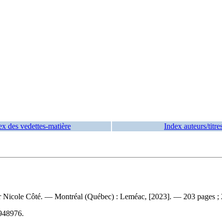
ex des vedettes-matière
Index auteurs/titre
 par Nicole Côté. — Montréal (Québec) : Leméac, [2023]. — 203 pages ;
948976
.