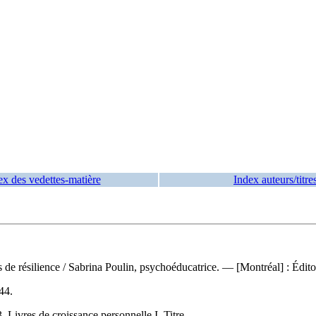
ex des vedettes-matière
Index auteurs/titre
 de résilience
/ Sabrina Poulin, psychoéducatrice. — [Montréal] : Édit
44
.
 Livres de croissance personnelle I. Titre.