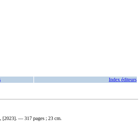
s
Index éditeurs
o, [2023]. — 317 pages ; 23 cm.