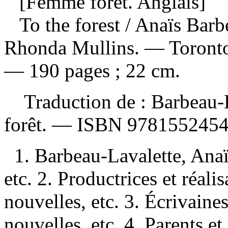
[Femme forêt. Anglais]
To the forest
/ Anaïs Barb
Rhonda Mullins. — Toronto
— 190 pages ; 22 cm.
Traduction de :
Barbeau-
forêt. —
ISBN
978155245
1. Barbeau-Lavalette, Ana
etc. 2. Productrices et réa
nouvelles, etc. 3. Écrivai
nouvelles, etc. 4. Parents 