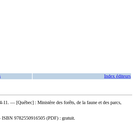
s
Index éditeurs
-11. — [Québec] : Ministère des forêts, de la faune et des parcs,
—
ISBN
9782550916505
(PDF) :
gratuit
.