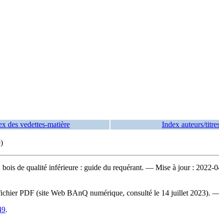
ex des vedettes-matière
Index auteurs/titre
)
bois de qualité inférieure : guide du requérant
. — Mise à jour : 2022-04
du fichier PDF (site Web BAnQ numérique, consulté le 14 juillet 2023). 
49
.