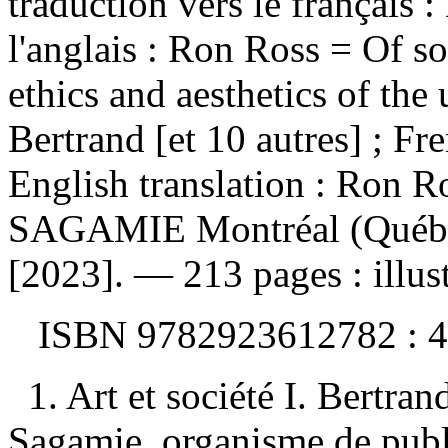
traduction vers le français :
l'anglais : Ron Ross = Of so
ethics and aesthetics of the 
Bertrand [et 10 autres] ; Fr
English translation : Ron 
SAGAMIE Montréal (Québec) 
[2023]. — 213 pages : illust
ISBN
9782923612782 :
4
1. Art et société I. Bertran
Sagamie, organisme de publi